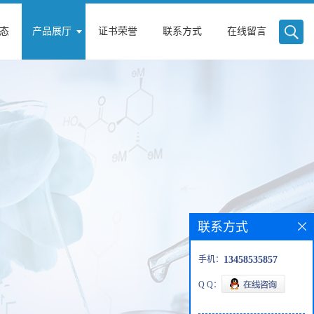
态
产品展厅
证书荣誉
联系方式
在线留言
联系方式
手机：
13458535857
Q Q：