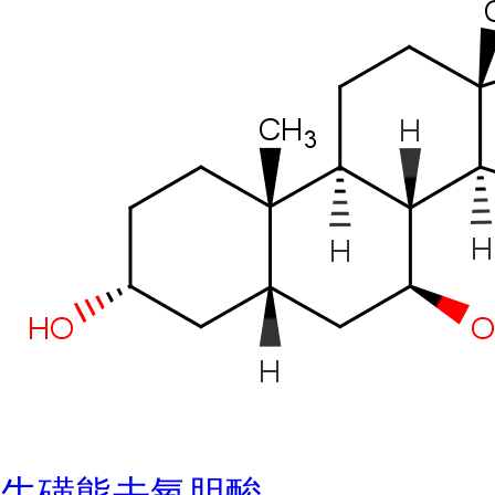
牛磺熊去氧胆酸