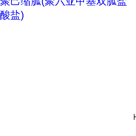
聚己缩胍(聚六亚甲基双胍盐
酸盐)