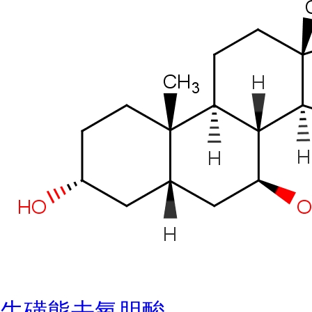
牛磺熊去氧胆酸