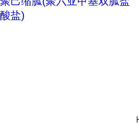
聚己缩胍(聚六亚甲基双胍盐
酸盐)