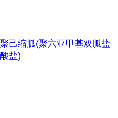
聚己缩胍(聚六亚甲基双胍盐
酸盐)