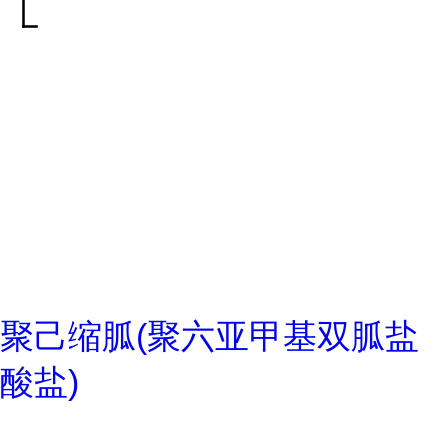
聚己缩胍(聚六亚甲基双胍盐
酸盐)