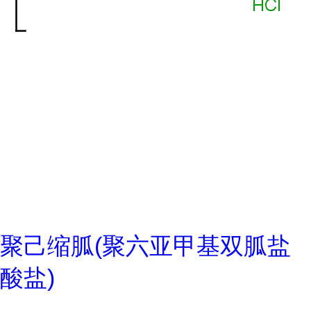
聚己缩胍(聚六亚甲基双胍盐
酸盐)