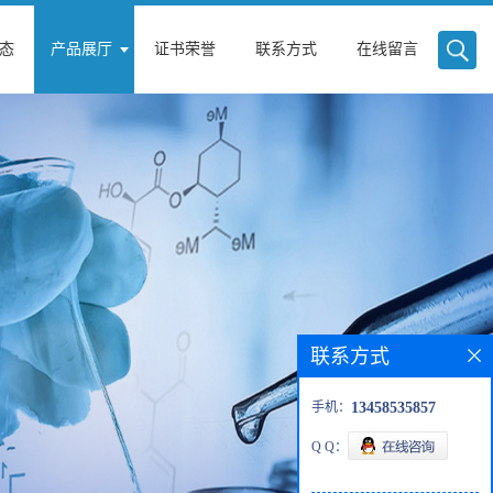
态
产品展厅
证书荣誉
联系方式
在线留言
联系方式
手机：
13458535857
Q Q：