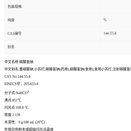
包装规格
%
纯度
144-55-8
CAS编号
别名
中文名称:碳酸氢钠
中文别名:重碳酸钠;小苏打;碳酸氢钠(药用);碳酸氢钠(食用);食用小苏打;注射碳酸氢
CAS No:144-55-8
EINECS号：205-633-8
3
分子式:NaHCO
沸点:851℃
闪光点:169.8 °C
密度:2.159
水溶性：9 g/100 mL (20℃)
外观白色粉末或超级闪光点晶体