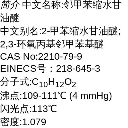
简介
中文名称:邻甲苯缩水甘
油醚
中文别名:2-甲苯缩水甘油醚;
2,3-环氧丙基邻甲苯基醚
CAS No:2210-79-9
EINECS号：218-645-3
分子式:C
H
O
10
12
2
沸点:109-111℃ (4 mmHg)
闪光点:113℃
密度:1.079