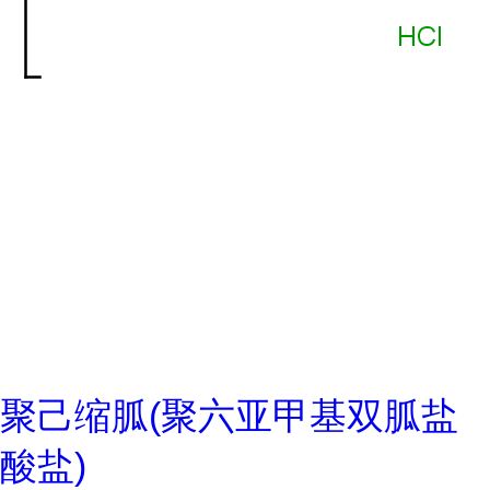
聚己缩胍(聚六亚甲基双胍盐
酸盐)