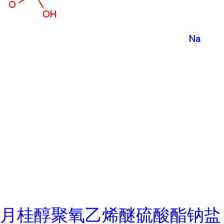
月桂醇聚氧乙烯醚硫酸酯钠盐