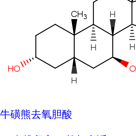
牛磺熊去氧胆酸