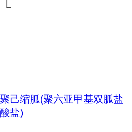
聚己缩胍(聚六亚甲基双胍盐
酸盐)