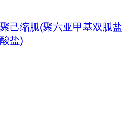
聚己缩胍(聚六亚甲基双胍盐
酸盐)