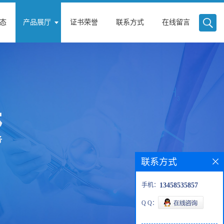
态
产品展厅
证书荣誉
联系方式
在线留言
联系方式
手机：
13458535857
Q Q：