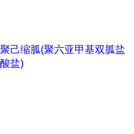
聚己缩胍(聚六亚甲基双胍盐
酸盐)