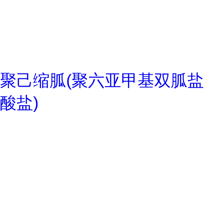
聚己缩胍(聚六亚甲基双胍盐
酸盐)