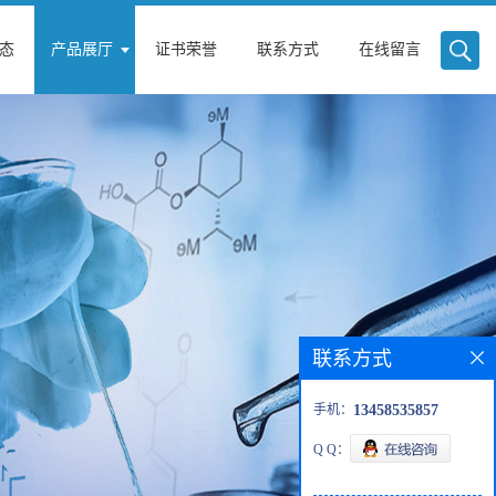
态
产品展厅
证书荣誉
联系方式
在线留言
联系方式
手机：
13458535857
Q Q：