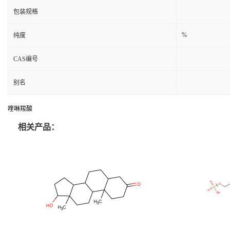
包装规格
%
纯度
CAS编号
别名
喹啉羧酸
相关产品：