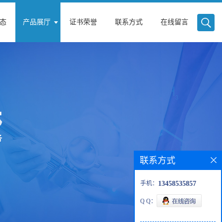
态
产品展厅
证书荣誉
联系方式
在线留言
联系方式
手机：
13458535857
Q Q：