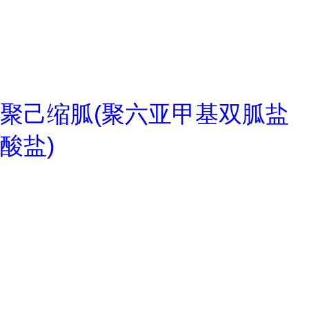
聚己缩胍(聚六亚甲基双胍盐
酸盐)