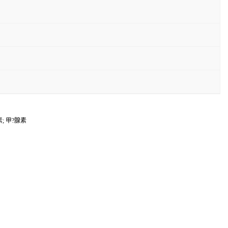
素; 甲?腺素