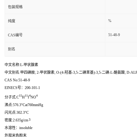
包装规格
%
纯度
51-48-9
CAS编号
别名
中文名称:L-甲状腺素
中文别名:甲四碘胺; 2-甲状腺素; O-(4-羟基-3,5-二碘苯基)-3,5-二碘-L-酪氨酸; D-
CAS No:51-48-9
EINECS号：200-101-1
15
11
4
4
分子式:C
H
I
NO
沸点:576.3°Cat760mmHg
闪光点:302.3°C
3
密度:2.635g/cm
水溶性：insoluble
外观米色粉末