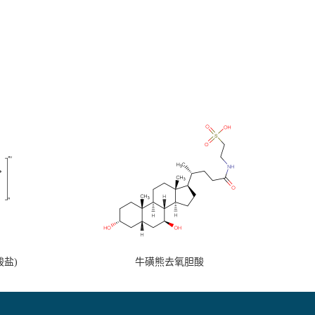
盐)
牛磺熊去氧胆酸