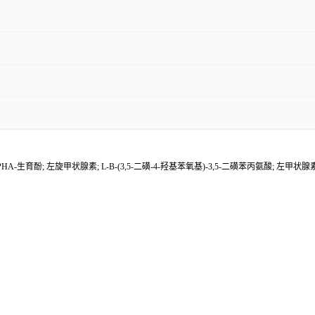
ALPHA-生育酚; 左旋甲状腺素; L-Β-(3,5-二磺-4-羟基苯氧基)-3,5-二磺苯丙氨酸; 左甲状腺