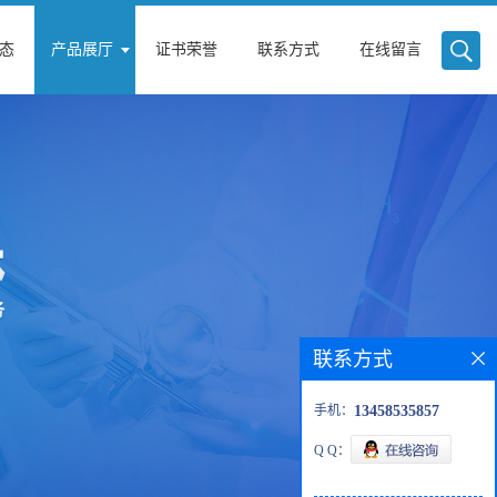
态
产品展厅
证书荣誉
联系方式
在线留言
联系方式
手机：
13458535857
Q Q：