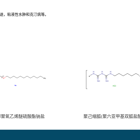
退，粘液性水肿和克汀病等。
醇聚氧乙烯醚硫酸酯钠盐
聚己缩胍(聚六亚甲基双胍盐酸