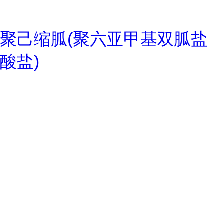
聚己缩胍(聚六亚甲基双胍盐
酸盐)