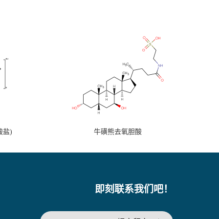
盐)
牛磺熊去氧胆酸
即刻联系我们吧！