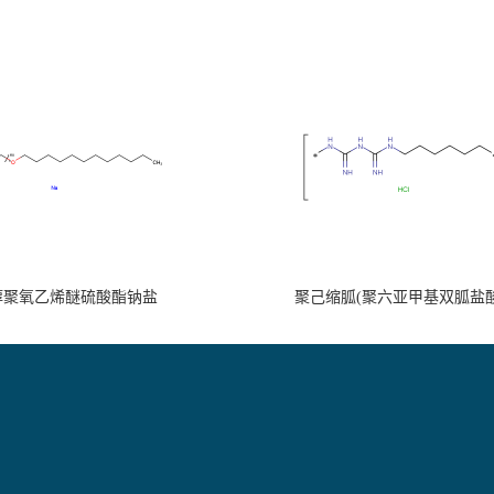
醇聚氧乙烯醚硫酸酯钠盐
聚己缩胍(聚六亚甲基双胍盐酸