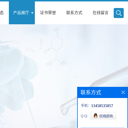
态
产品展厅
证书荣誉
联系方式
在线留言
联系方式
手机：
13458535857
Q Q：