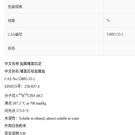
包装规格
%
纯度
53885-35-1
CAS编号
别名
中文名称:盐酸噻氯匹定
中文别名:噻氯匹啶盐酸盐
CAS No:53885-35-1
EINECS号：258-837-4
14
14
.
分子式:C
H
ClNS
HCl
沸点:367.3 °C at 760 mmHg
闪光点:175.9 °C
水溶性：Soluble in ethanol; almost soluble in water
外观白色粉末
安全说明:S36