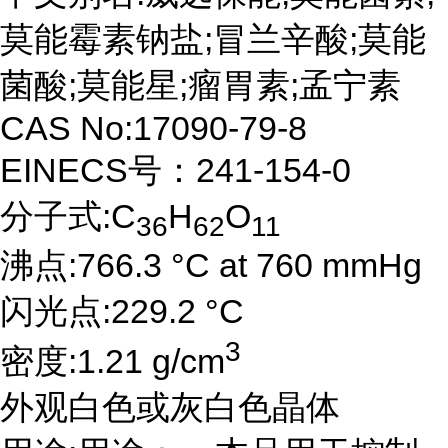
莫能霉素钠盐;冒兰辛酸;莫能
菌酸;莫能星;瘤胃素;孟宁素
CAS No:17090-79-8
EINECS号：241-154-0
分子式:C
H
O
36
62
11
沸点:766.3 °C at 760 mmHg
闪光点:229.2 °C
3
密度:1.21 g/cm
外观白色或灰白色晶体