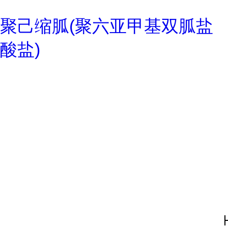
聚己缩胍(聚六亚甲基双胍盐
酸盐)