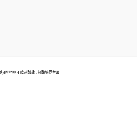
氧基)]喹唑啉-4-胺盐酸盐 ; 盐酸埃罗替尼