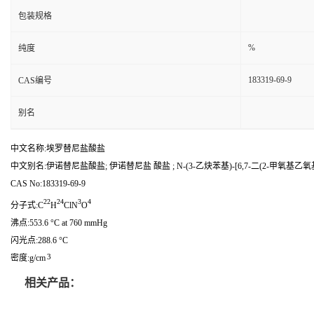
包装规格
%
纯度
183319-69-9
CAS编号
别名
中文名称:埃罗替尼盐酸盐
中文别名:伊诺替尼盐酸盐; 伊诺替尼盐 酸盐 ; N-(3-乙炔苯基)-[6,7-二(2-甲氧基乙
CAS No:183319-69-9
22
24
3
4
分子式:C
H
ClN
O
沸点:553.6 °C at 760 mmHg
闪光点:288.6 °C
3
密度:g/cm
相关产品：