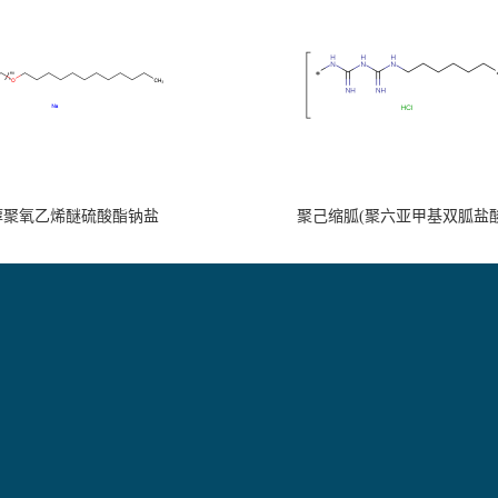
醇聚氧乙烯醚硫酸酯钠盐
聚己缩胍(聚六亚甲基双胍盐酸