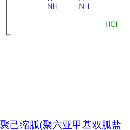
聚己缩胍(聚六亚甲基双胍盐