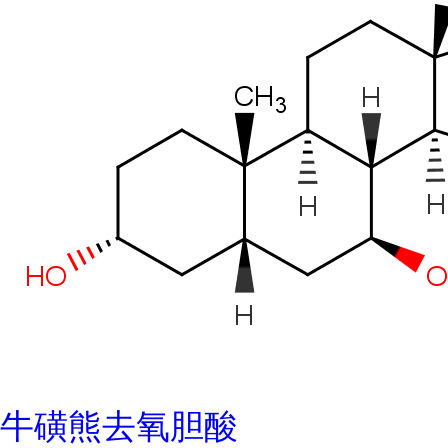
牛磺熊去氧胆酸