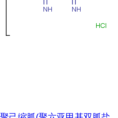
聚己缩胍(聚六亚甲基双胍盐