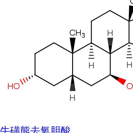
牛磺熊去氧胆酸