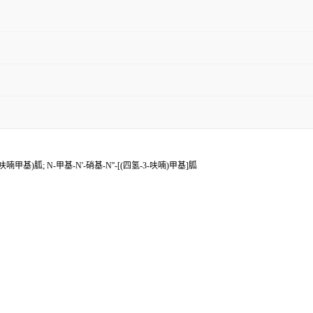
-呋喃甲基)胍; N-甲基-N'-硝基-N''-[(四氢-3-呋喃)甲基]胍