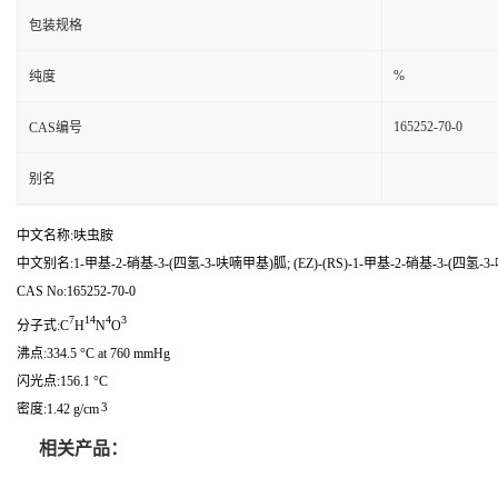
包装规格
%
纯度
165252-70-0
CAS编号
别名
中文名称:呋虫胺
中文别名:1-甲基-2-硝基-3-(四氢-3-呋喃甲基)胍; (EZ)-(RS)-1-甲基-2-硝基-3-(四氢-3
CAS No:165252-70-0
7
14
4
3
分子式:C
H
N
O
沸点:334.5 °C at 760 mmHg
闪光点:156.1 °C
3
密度:1.42 g/cm
相关产品：