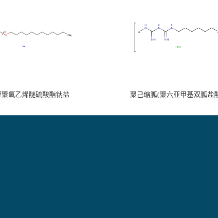
醇聚氧乙烯醚硫酸酯钠盐
聚己缩胍(聚六亚甲基双胍盐酸