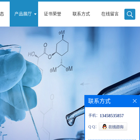
态
产品展厅
证书荣誉
联系方式
在线留言
联系方式
手机：
13458535857
Q Q：