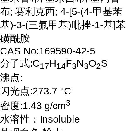
布; 赛利克西; 4-[5-(4-甲基苯
基)-3-(三氟甲基)吡挫-1-基]苯
磺酰胺
CAS No:169590-42-5
分子式:C
H
F
N
O
S
17
14
3
3
2
沸点:
闪光点:273.7 °C
3
密度:1.43 g/cm
水溶性：Insoluble