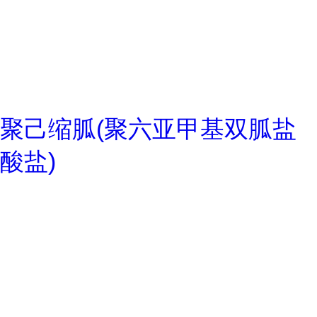
聚己缩胍(聚六亚甲基双胍盐
酸盐)