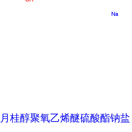
月桂醇聚氧乙烯醚硫酸酯钠盐