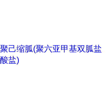
聚己缩胍(聚六亚甲基双胍盐
酸盐)