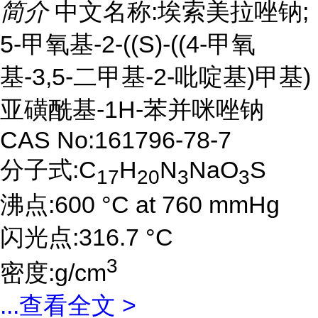
简介
中文名称:埃索美拉唑钠;
5-甲氧基-2-((S)-((4-甲氧
基-3,5-二甲基-2-吡啶基)甲基)
亚磺酰基-1H-苯并咪唑钠
CAS No:161796-78-7
分子式:C
H
N
NaO
S
17
20
3
3
沸点:600 °C at 760 mmHg
闪光点:316.7 °C
3
密度:g/cm
...
查看全文 >