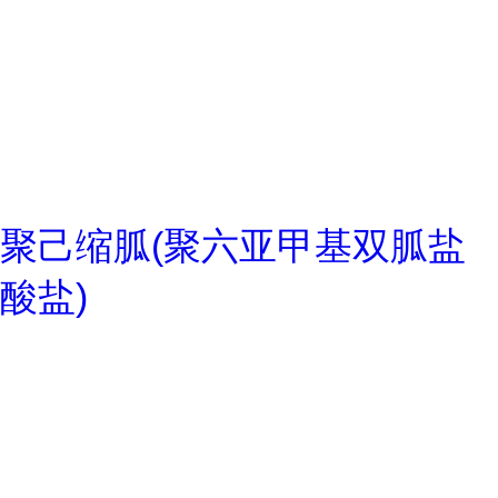
聚己缩胍(聚六亚甲基双胍盐
酸盐)