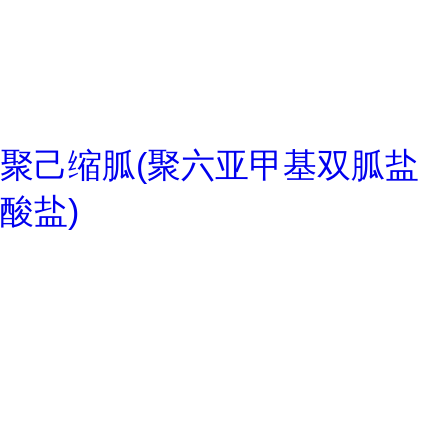
聚己缩胍(聚六亚甲基双胍盐
酸盐)