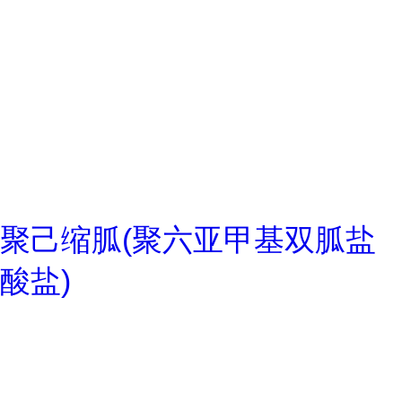
聚己缩胍(聚六亚甲基双胍盐
酸盐)