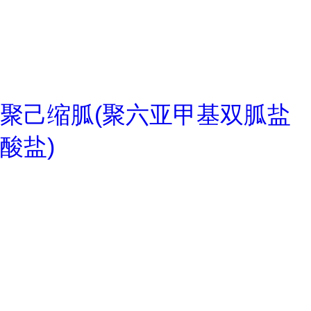
聚己缩胍(聚六亚甲基双胍盐
酸盐)