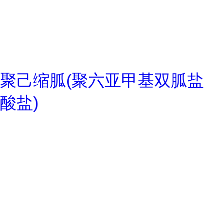
聚己缩胍(聚六亚甲基双胍盐
酸盐)