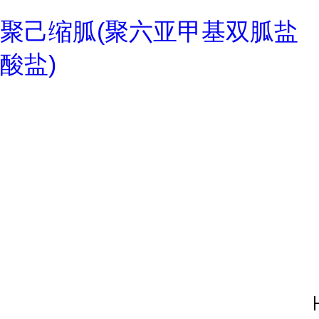
聚己缩胍(聚六亚甲基双胍盐
酸盐)