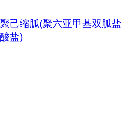
聚己缩胍(聚六亚甲基双胍盐
酸盐)