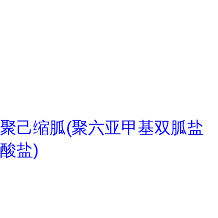
聚己缩胍(聚六亚甲基双胍盐
酸盐)