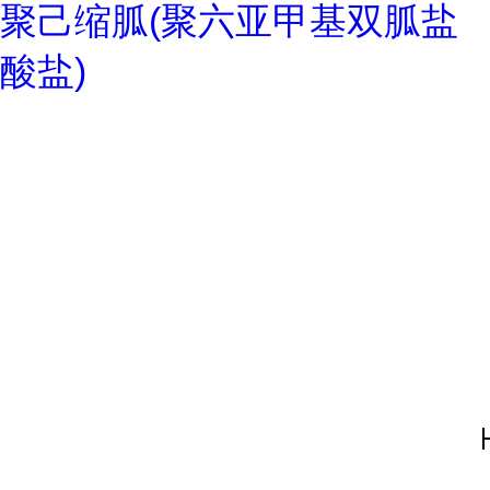
聚己缩胍(聚六亚甲基双胍盐
酸盐)