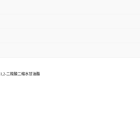
-1,2-二羧酸二缩水甘油酯