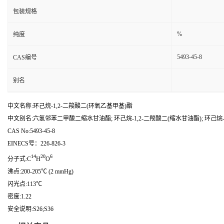
包装规格
%
纯度
5493-45-8
CAS编号
别名
中文名称:环己烷-1,2-二羧酸二(环氧乙基甲基)酯
中文别名:六氢邻苯二甲酸二缩水甘油酯; 环己烷-1,2-二羧酸二(缩水甘油酯); 环己烷
CAS No:5493-45-8
EINECS号：226-826-3
14
20
6
分子式:C
H
O
沸点:200-205℃ (2 mmHg)
闪光点:113℃
密度:1.22
安全说明:S26;S36