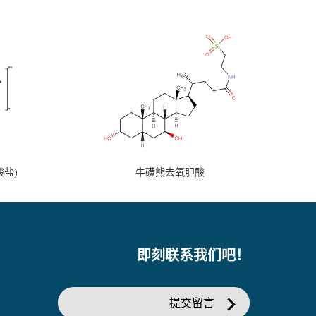
盐)
牛磺熊去氧胆酸
即刻联系我们吧！
提交留言