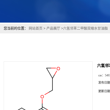
您当前的位置：
网站首页
>
产品展厅
>
六氢邻苯二甲酸双缩水甘油脂（S-
六氢邻苯
cas：
549
发布日期
更新日期