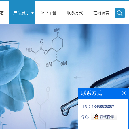
态
产品展厅
证书荣誉
联系方式
在线留言
联系方式
手机：
13458535857
Q Q：