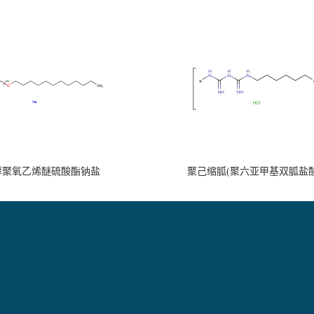
醇聚氧乙烯醚硫酸酯钠盐
聚己缩胍(聚六亚甲基双胍盐酸