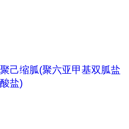
聚己缩胍(聚六亚甲基双胍盐
酸盐)